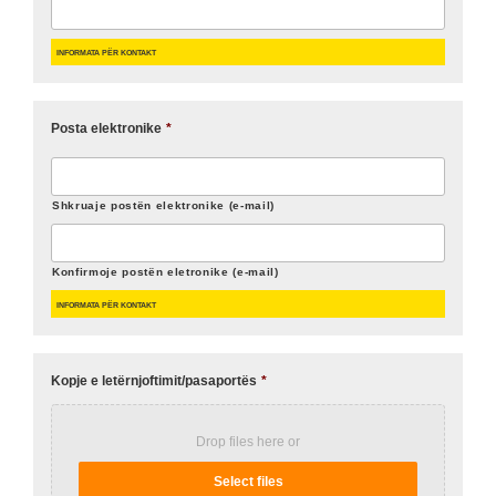
Informata për kontakt
Posta elektronike
*
Shkruaje postën elektronike (e-mail)
Konfirmoje postën eletronike (e-mail)
Informata për kontakt
Kopje e letërnjoftimit/pasaportës
*
Drop files here or