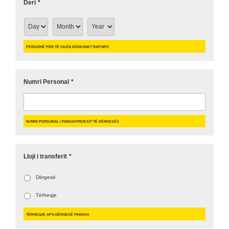
Deri
*
Periudhë për të cilën kërkohet raporti
Numri Personal
*
Numri Personal i parashtruesit të Kërkesës
Lloji i transferit
*
Dërgesë
Tërheqje
Tërheqje apo Dërgesë parash