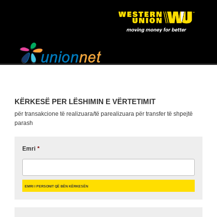
KËRKESË PER LËSHIMIN E VËRTETIMIT
për transakcione të realizuara/të parealizuara për transfer të shpejtë
parash
Emri
*
Emri i personit që bën Kërkesën