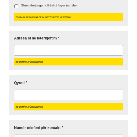
Shteti drejt/nga i cili është kryer transferi
Zgjidhni të dhënat që duhet t’i ketë Vërtetimi
Adresa si në letërnjoftim
*
Informata për kontakt
Qyteti
*
Informata për kontakt
Numër telefoni për kontakt
*