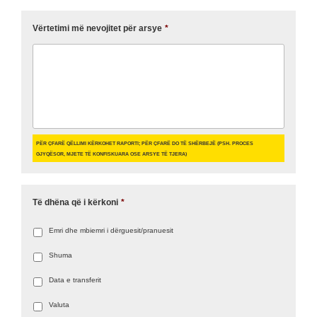
Vërtetimi më nevojitet për arsye
*
Për çfarë qëllimi kërkohet raporti; për çfarë do të shërbejë (psh. Proces
gjyqësor, mjete të konfiskuara ose arsye të tjera)
Të dhëna që i kërkoni
*
Emri dhe mbiemri i dërguesit/pranuesit
Shuma
Data e transferit
Valuta