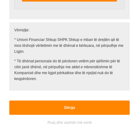
Accepted
file
types:
Vërrejtje:
jpg,
* Unioni Financiar Shkup SHPK Shkup e mban të drejtën që të
png,
mos lëshojë vërtetimin me të dhënat e kërkuara, në përputhje me
pdf,
Ligjin.
doc,
docx.
* Të dhënat personale do të përdoren vetëm për qëllimin për të
cilin janë dhënë, në përputhje me aktet e mbrendëshme të
Kompanisë dhe me ligjet përkatëse dhe të njejtat nuk do të
keqpërdoren.
Ruaj dhe vazhdo më vonë