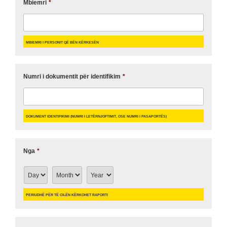
Mbiemri
*
Mbiemri i personit që bën Kërkesën
Numri i dokumentit për identifikim
*
Dokument identifikimi (numri i letërnjoftimit, ose numri i pasaportës)
Nga
*
Periudhë për të cilën kërkohet raporti